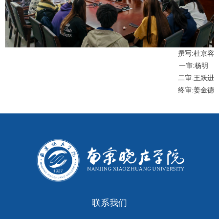
撰写
:
杜京容
一审
:
杨明
二审
:
王跃进
终审
:
姜金德
联系我们