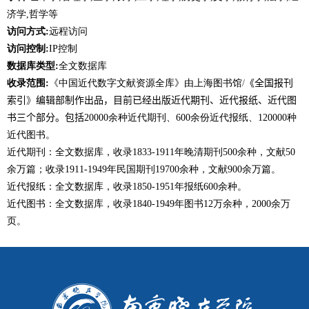
济学
,
哲学等
访问方式
:
远程访问
访问控制
:
IP
控制
数据库类型
:
全文数据库
收录范围
:
《中国近代数字文献资源全库》由上海图书馆
/
《全国报刊
索引
》
编辑部制作出品，目前已经出版近代期刊、近代报纸、近代图
书三个部分。包括
20000
余种近代期刊、
600
余份近代报纸、
120000
种
近代图书。
近代期刊：全文数据库，收录
1833-1911
年晚清期刊
500
余种，文献
50
余万篇；收录
1911-1949
年民国期刊
19700
余种，文献
900
余万篇。
近代报纸：全文数据库，收录
1850-1951
年报纸
600
余种。
近代图书：全文数据库，收录
1840-1949
年图书
12
万余种，
2000
余万
页。