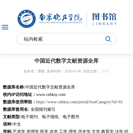
中国近代数字文献资源全库
发布者：曹畋
发布时间：2026-01-06
浏览次数：
2659
数据库名称
:
中国近代数字文献资源全库
校内
IP
访问地址：
www.cnbksy.com
数据库使用帮助：
https://www.cnbksy.com/portal/footCategory?id=61
数据库曾用名
:
全国报刊索引
文献类型
:
电子期刊、电子报纸、电子图书
语种
:
中文
学科
:
艺术学
,
管理学
,
医学
,
农学
,
工学
,
理学
,
历史学
,
文学
,
教育学
,
法学
,
经